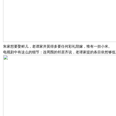
朱家想要娶鲜儿，老谭家并莫得多要任何彩礼陪嫁，惟有一担小米。
电视剧中有这么的细节：连周围的邻居齐说，老谭家提的条目依然够低