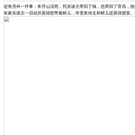
还有另外一件事：朱开山没死，托东谈主带回了钱，也带回了音讯，他
朱家东谈主一启动并莫得想带着鲜儿，毕竟朱传文和鲜儿还莫得授室。