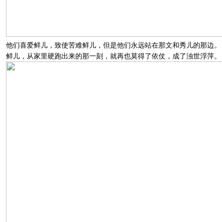
他们喜爱鲜儿，致使苦难鲜儿，但是他们永远站在那文和秀儿的那边。
鲜儿，从家里硬跑出来的那一刻，就再也莫得了依仗，成了浊世浮萍。