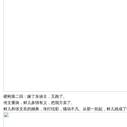
硬刚第二回：嫁了东谈主，又跑了。
传文重病，鲜儿多情有义，把我方卖了。
鲜儿和张文良的婚典，张灯结彩，骚动不凡。从那一刻起，鲜儿就成了