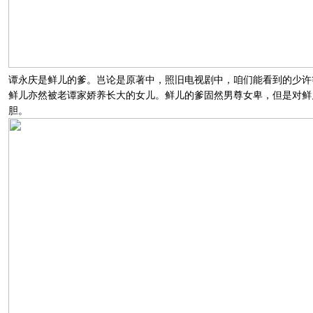
谭永庆是鲜儿的爹。岂论是原著中，照旧电视剧中，咱们能看到的少许
鲜儿亦然被老谭家娇养长大的女儿。鲜儿的爹固然男尊女卑，但是对鲜
胆。