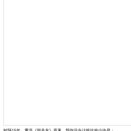
时隔15年，重温《闯关东》原著，我弥远合计抵抗的少许是：