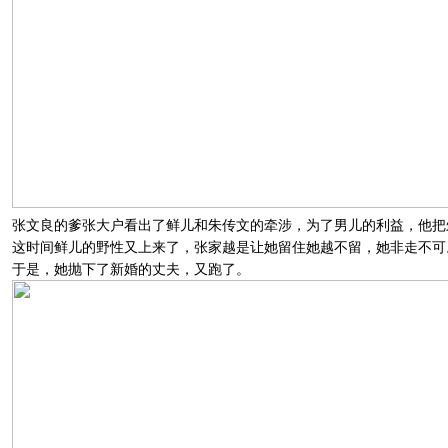
张文良的爹张大户看出了鲜儿和朱传文的牵涉，为了男儿的利益，他把
这时间鲜儿的野性又上来了，张家越是让她留住她越不留，她非走不可
于是，她抛下了新婚的丈夫，又跑了。