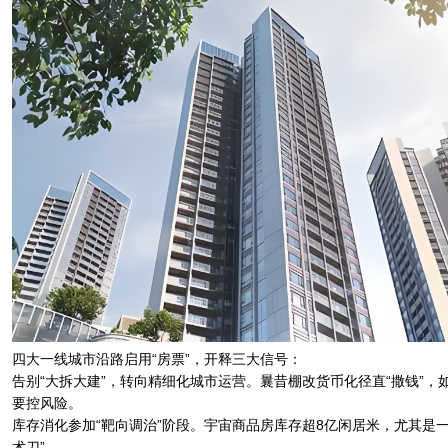
四大一线城市沿路启用“房票”，开释三大信号：
告别“大拆大建”，转向精细化城市运营。曩昔棚改货币化径直“撒钱”，
要控风险。
库存消化参加“靶向调治”阶段。宇宙商品房库存超8亿闲居米，尤其是
术刀”。