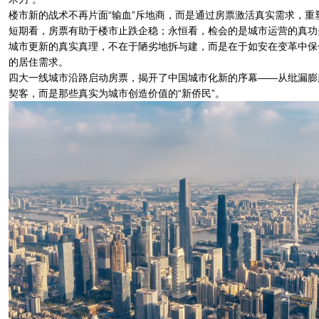
楼市新的战术不再片面“输血”斥地商，而是通过房票激活真实需求，重
短期看，房票有助于楼市止跌企稳；永恒看，检会的是城市运营的真功
城市更新的真实真理，不在于陋劣地拆与建，而是在于如安在变革中保
的居住需求。
四大一线城市沿路启动房票，揭开了中国城市化新的序幕——从纰漏膨
契客，而是那些真实为城市创造价值的“新侨民”。