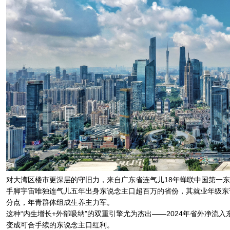
对大湾区楼市更深层的守旧力，来自广东省连气儿18年蝉联中国第一
手脚宇宙唯独连气儿五年出身东说念主口超百万的省份，其就业年级东说念
分点，年青群体组成生养主力军。
这种“内生增长+外部吸纳”的双重引擎尤为杰出——2024年省外净流
变成可合手续的东说念主口红利。