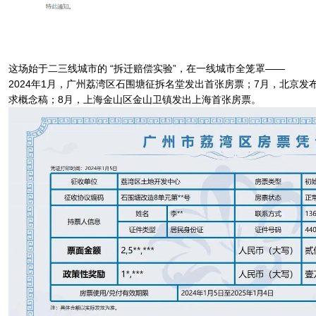
这场始于二三线城市的 “拆迁赔偿实验”，在一线城市全笼罩——
2024年1月，广州荔湾区石围塘征拆名堂发出首张房票；7月，北京
求概念稿；8月，上海金山区金山卫镇发出上海首张房票。