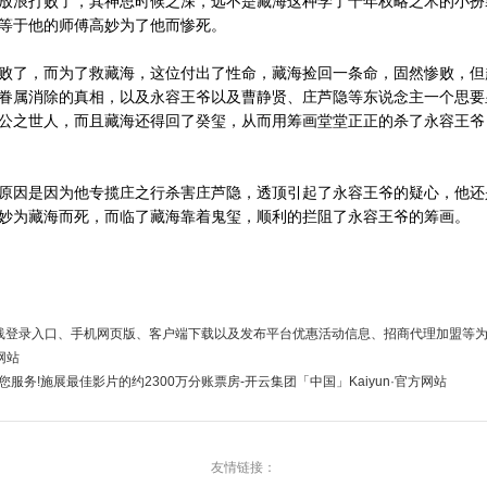
放浪打败了，其神思时候之深，远不是藏海这种学了十年权略之术的小扮
等于他的师傅高妙为了他而惨死。
败了，而为了救藏海，这位付出了性命，藏海捡回一条命，固然惨败，但
眷属消除的真相，以及永容王爷以及曹静贤、庄芦隐等东说念主一个思要
公之世人，而且藏海还得回了癸玺，从而用筹画堂堂正正的杀了永容王爷
原因是因为他专揽庄之行杀害庄芦隐，透顶引起了永容王爷的疑心，他还
妙为藏海而死，而临了藏海靠着鬼玺，顺利的拦阻了永容王爷的筹画。
在线登录入口、手机网页版、客户端下载以及发布平台优惠活动信息、招商代理加盟等
网站
为您服务!施展最佳影片的约2300万分账票房-开云集团「中国」Kaiyun·官方网站
友情链接：