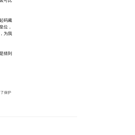
装可比
起码藏
皇位，
，为我
是猜到
为了保护