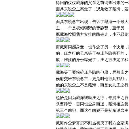
得回的仅仅藏海的父亲之前询查出来的一
面具东说念主察觉了，况兼救了藏海，若
面具东说念主出现，告诉了藏海一个最大
主，一个是权倾朝野的曹静贤，至于另一
愿藏海按照我方安排的路去走，小不忍则
而藏海同感身受，也作念了另一个决定，
的，庄之行的母亲等于被庄芦隐害死的，
痕，稚奴的身份曝光了，庄之行决定了和
藏海等于要粉碎庄芦隐的但愿，尽然庄之
侯府交班东说念主，更是叫他行兵打战，
他的东说念主不是藏海，而是女儿庄之行
也恰是因为藏海缓助庄之行，专揽庄之行
杀曹静贤，雷同也全身而退，藏海接连复
第三个凶犯，而这个凶犯不是别东说念主
藏海作念梦齐思不到当初灭了我方全家满