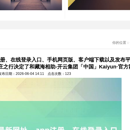
你的位置：
注册、在线登录入口、手机网页版、客户端下载以及发布
之行决定了和藏海相助-开云集团「中国」Kaiyun·官方
发布日期：2026-06-04 14:11 点击次数：123