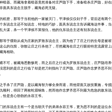
种暗器。而藏海拿着暗器竟然准备对庄芦隐下手，准备暗杀庄芦隐，好在
非面具东说念主脱手，藏海必死无疑。
的机密，那等于当初他的一家被灭门，平津侯仅仅刽子手，背后还有两个
个东说念主还不知说念，特地的巧妙，面具东说念主告诉藏海这件事，当
乱大谋，杀一个平津侯不算报仇，他的仇东说念主还有别东说念主。
那等于缓助从成为庄家的罗致东说念主，因为他了了庄之行的生母是被谁
这么的仇恨，弥散让庄之行杀他了，尽然藏海在庄之行眼前特意流露背上
藏海相助。
甫不可，被藏海悉数惨死，而之后庄之行成为罗致东说念主，庄芦隐培养
没思到的是庄之行临了却是把刀剑指向了庄芦隐。庄芦隐作念梦齐思不到
。
之手杀了庄芦隐，是以藏海智力够全身而退，而他背面又故技重施，专揽
仇顺利，得回了两枚蛇眉铜鱼，然而他作念梦齐思不到最为危急的敌东说
，恰是贪心勃勃的永容王爷。
门的东说念主有一个是当朝天子的弟弟永容王爷，更为思不到的是这位永