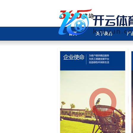
首页
关于我们
产