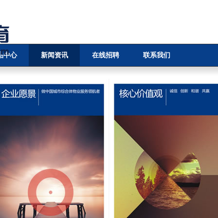
品中心
新闻资讯
在线招聘
联系我们