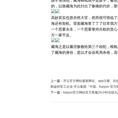
脱手免强他，藏海根柢就不是敌手，被他
的，以致藏海为此付出了惨痛的代价，那
高妙其实也曾亦然大官，然而很可惜临了
海还有契机。背面藏海查了了了往常我方
一个思要永生，一个思要掌持兵权的贪心
方一家平反。
藏海之是以履历惨败给第三个凶犯，根柢
了藏海的身份，是以才会设死局杀他，高
上一篇：
开云官方网站最新网址、app注册、
勤奋的军工企业-开云集团「中国」Kaiyun·官方
下一篇：
kaiyun官方网站官方客服24小时在线