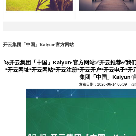
开云集团「中国」Kaiyun·官方网站
🦄开云集团「中国」Kaiyun·官方网站✅开云推荐✅我
*开云网址*开云网站*开云注册*开云开户*开云电子*开元
集团「中国」Kaiyun
发布日期：2026-06-14 05:09 