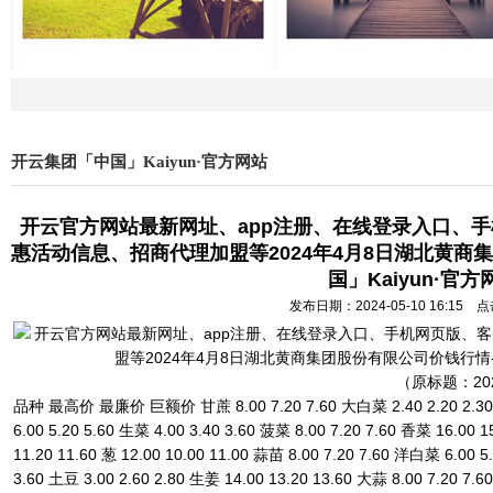
开云集团「中国」Kaiyun·官方网站
开云官方网站最新网址、app注册、在线登录入口、
惠活动信息、招商代理加盟等2024年4月8日湖北黄商
国」Kaiyun·官方
发布日期：2024-05-10 16:15
（原标题：2
品种 最高价 最廉价 巨额价 甘蔗 8.00 7.20 7.60 大白菜 2.40 2.20 2.30 甘
6.00 5.20 5.60 生菜 4.00 3.40 3.60 菠菜 8.00 7.20 7.60 香菜 16.00 
11.20 11.60 葱 12.00 10.00 11.00 蒜苗 8.00 7.20 7.60 洋白菜 6.00 5
3.60 土豆 3.00 2.60 2.80 生姜 14.00 13.20 13.60 大蒜 8.00 7.20 7.6