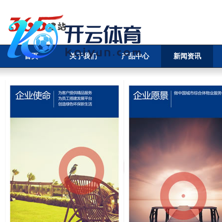
首页
关于我们
产品中心
新闻资讯