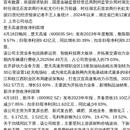
宣布败露，依据探求轨则，国度金融监督经管总局荆州监管分局对湖北
时任湖北石首农商行长虹支行行长万前越、时任湖北石首农商行长虹支
据21世纪经济报谈记者不王人备统计，2024年以来，湖北省已有12家
2. 上市公司动态
楚天高速营收净利双增
4月18日晚间，楚天高速（600035.SH）发布2023年年度敷陈，敷陈
9.57%；归母净利润9.42亿元，同比增长30.39%；扣非归母净利润9.2
股。
该公司主营业务包括路桥运营、智能科技两大板块，并拓展交通动力业
期内车辆通行费收入252594.49万元，占公司营业收入的79.03%。
在开辟动力业务方面，楚天高速所辖职业区13座加油站由租出筹划转为
30公里设置1处充电场站，成为湖北高速路网内充电基础体式最多的
江和枝江西职业区布局建设加氢站，打造汉宜高速氢动力示范线。2023年
552.57万元，增长53.60%，主要因为开拓动力业务，新增制品油销售
新洋丰营收净利双降
4月18日，新洋丰（000902.SZ）发布2023年年报，齐备营收15.10
减少7.85%；扣非归母净利润11.62亿元，同比减少8.83%。
该公司主营为常复原合肥、新式复合肥、磷肥、其他业务、雅致化工，折柳齐备
元、6.17亿元、2.52亿元，毛利率折柳为11.03%、19.47%、19.52%、2
关于功绩同比下滑，该公司暗意，主要受到上游原材料价钱波动、下旅
售价下降。2022年下半年，单质肥价钱在急涨之后启动速即下落，至2