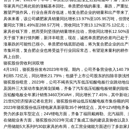
等家具均已将此前的涨幅基本回吐。单质肥价钱的暴涨、暴跌，严重扯
雅望严慎作风，行业合座库存低迷，给复合肥企业的销量和出产带来了
具体来看，该公司磷肥家具销量同比增长13.97%至105.95万吨，但营收
量同比下降1.49%至288.57万吨，营收同比下滑13.12%至75.12亿元
家具价钱下滑，然而受到坚强的销量增长拉动，营收同比增长12.50%至3
关于接下来行情判断，新洋丰暗意，现在，诚然单质肥的价差均已处于
涨暴跌的可能性已很小。单质肥价钱底部趋稳，将为复合肥企业的出产
市集环境，复合肥企业也将受益于行业回应常态，有望迎来量利的耕作
再上台阶。
骆驼股份营收利润双增
4月19日，骆驼股份发布2023年年报。期内，公司齐备营业收入140.
利润5.72亿元，同比增长21.79%；包摄于上市公司股东的扣除非肤浅性
骆驼股份暗意，2023年，公司不竭夯实汽车低压铅酸电板行业跳动地
及国外三大策动市集的筹划策略，齐备了汽车低压铅酸电板销量的陆续增
压铅酸电板全年累计销售3460万KVAH，同比增长了7.45%，其中
21世纪经济报谈记者在意到，骆驼股份褂讪低压铅酸电板市集份额的
2023年骆驼股份低压锂电家具新获取35个神情定点，其中12V锂电
势力的多款车型定点；24V锂电方面，齐备了福田戴姆勒、北汽福田
在储能业务方面，骆驼股份2023年完成了集成工场的建设及验收以及3.
户用储能5大系列约30款家具的布局，在工营业储能方面进行了多款家具