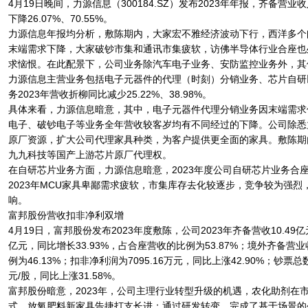
4月19日晚间，力源信息（300184.SZ）发布2023年年报，齐备营业
下降26.07%、70.55%。
力源信息年报均分析，敷陈期内，大家宏不雅经济波动下行，西洋多个
末端需求下降，大家破钞市集和通讯市集疲软，访佛半导体行业合座也
求恼恨。在此配景下，公司业务除汽车电子业务、安防监控业务外，其
力源信息主营业务包括电子元器件的代理（时刻）分销业务、芯片自研
务2023年营收折柳同比减少25.22%、38.98%。
具体来看，力源信息暗意，其中，电子元器件代理分销业务因末端需求
电子、破钞电子等业务全年营收较客岁均有不同经过的下降。公司除悉
原厂资源，扩大公司代理家具种类，为客户提供更全面的家具。敷陈期
九九科技等国产上游芯片原厂代理权。
在自研芯片业务方面，力源信息暗意，2023年度公司自研芯片业务合座营收5
2023年MCU家具卑鄙需求疲软，市集库存去化较逐步，竞争较为强
响。
富邦股份营收扣非净利双增
4月19日，富邦股份发布2023年度敷陈，公司2023年齐备营收10.49
亿元，同比增长33.93%，占合座营收的比例为53.87%；境外齐备营业
例为46.13%；扣非净利润为7095.16万元，同比上涨42.90%；钞票总
元/股，同比上涨31.58%。
富邦股份暗意，2023年，公司主理行业转型升级的机遇，农化助剂在
式，放氧肥料新家具告捷打支长进；通过研发转变，完成了基于场景的