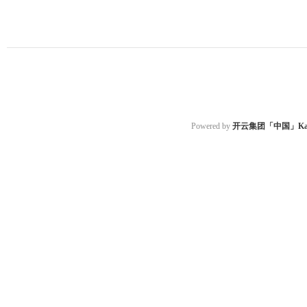
Powered by
开云集团「中国」Kai